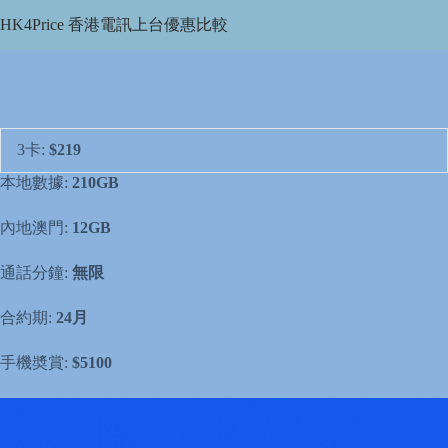
Skip
HK4Price 香港電訊上台優惠比較
to
content
3卡:
$219
本地數據:
210GB
內地澳門:
12GB
通話分鐘:
無限
合約期:
24月
手機奬賞:
$5100