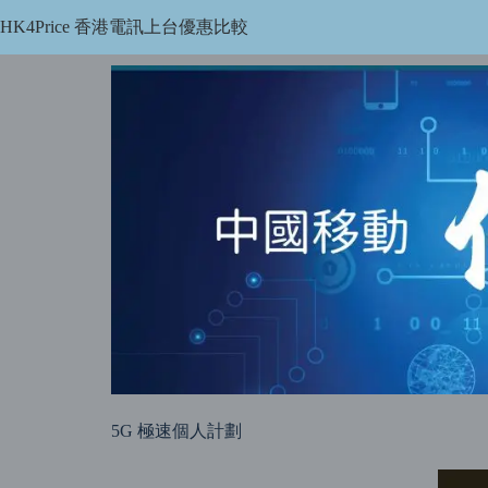
HK4Price 香港電訊上台優惠比較
香港電訊上台優惠比較｜CMHK・SmarTone・3HK・CSL
5G 極速個人計劃