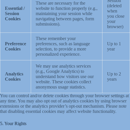
Session
These are necessary for the
(deleted
Essential /
website to function properly (e.g.,
when
Session
maintaining your session while
you close
Cookies
navigating between pages, form
your
submissions).
browser)
These remember your
Preference
preferences, such as language
Up to 1
Cookies
selection, to provide a more
year
personalized experience.
We may use analytics services
(e.g., Google Analytics) to
Analytics
Up to 2
understand how visitors use our
Cookies
years
website. These cookies collect
anonymous usage statistics.
You can control and/or delete cookies through your browser settings at
any time. You may also opt out of analytics cookies by using browser
extensions or the analytics provider’s opt-out mechanism. Please note
that disabling essential cookies may affect website functionality.
5. Your Rights