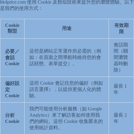
hk4price.com 使用 Cookie 及類似技術來提升您的瀏覽體驗。以下
是我們的使用方式：
Cookie
有效期
用途
類型
限
會話期
這些是網站正常運作所必需的（例
間（關
必要／
如：在頁面之間導航時維持您的會
閉瀏覽
會話
Cookie
話狀態、表單提交）。
器時刪
除）
這些 Cookie 會記住您的偏好（例如
偏好設
最長 1
語言選擇），以提供更個人化的體
定
年
Cookie
驗。
我們可能使用分析服務（如 Google
Analytics）來了解訪客如何使用我
最長 2
分析
Cookie
們的網站。這些 Cookie 收集匿名的
年
使用統計資料。