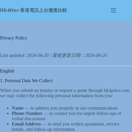
Skip
to
HK4Price 香港電訊上台優惠比較
content
Privacy Policy
Last updated: 2026-06-20 / 最後更新日期：2026-06-20
English
1. Personal Data We Collect
When you submit an inquiry or request a quote through hk4price.com,
we may collect the following personal information from you:
Name
— to address you properly in our communications
Phone Number
— to contact you for urgent follow-ups or
verbal discussions
Email Address
— to send you written quotations, service
details, and follow-up information